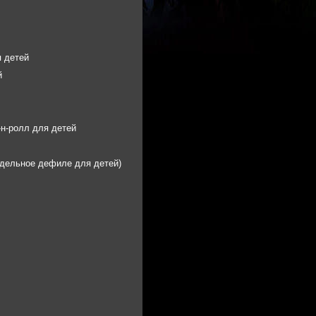
 детей
й
-н-ролл для детей
дельное дефиле для детей)