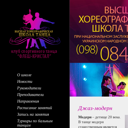
О школе
Новости
Руководители
Преподаватели
Направления
Джаз-модерн
Расписание занятий
Запись на занятия
Модерн
– детище
20 века.
Турниры по бальным
В танце
модерн
танцам
существенным является