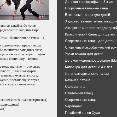
Детская хореография с 3-х лет
Спортивные бальные танцы
Восточные танцы для детей
Художественная гимнастика для
лиянием
какой-либо
четко
Актерское мастерство для дете
пределенного
видения мира.
Классический балет для детей
ats», «Notterdam de Paris»…)
Современные танцы для детей
 используется практически
Спортивный акробатический рок
 Большинство западных звёзд
Уроки вокала для детей
одерн
как основу хореографии
новках
своих шоу
и клипов.
Детское модельное дефиле (Мо
з-модерна
тело —
это сила,
Капоэйра для детей с 4-х лет
сливость, отличная форма
Латиноамериканские танцы
развивают музыкальность,
хание, постановку корпуса,
Клубная латина
ние
владеть
своим телом.
Соло-латина
Свадебный танец
Современные танцы
ассического танца для взрослых)
orary dance)
Черлидинг
ern)
Гавайский танец Хула