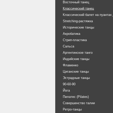
Восточный танец
Классический танец
Классический балет на пуантах
Stretching-растяжка
Исторические танцы
Акробатика
Стрип-пластика
Сальса
Аргентинское танго
Индийские танцы
Фламенко
Циганские танцы
Эстрадные танцы
90-60-90
Йога
Пилатес (Pilates)
Совершенство талии
Ретро-танцы