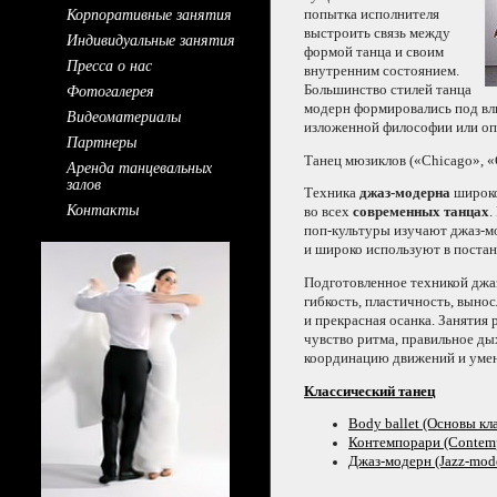
Корпоративные занятия
попытка исполнителя
выстроить связь между
Индивидуальные занятия
формой танца
и своим
Пресса о нас
внутренним состоянием.
Фотогалерея
Большинство стилей танца
модерн формировались под в
Видеоматериалы
изложенной философии или о
Партнеры
Танец мюзиклов («Chicago», «C
Аренда танцевальных
залов
Техника
джаз-модерна
широко
Контакты
во всех
современных танцах
.
поп-культуры
изучают
джаз-м
и широко
используют
в поста
Подготовленное техникой
джа
гибкость, пластичность, выно
и прекрасная
осанка. Занятия 
чувство ритма, правильное ды
координацию движений
и уме
Классический танец
Body ballet (Основы кл
Контемпорари (Contemp
Джаз-модерн
(Jazz-mod