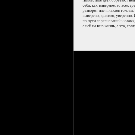
гимнастике дети обретают не
себя, как, наверное,
во всех
зре
разворот плеч, наклон головы
выверено, красиво, уверенно. 
по пути соревнований
и славы
с ней
на всю
жизнь,
а это,
согла