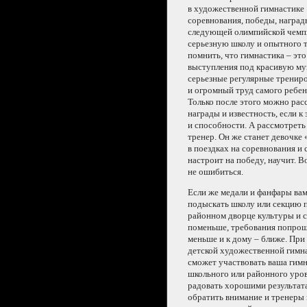
в художественной
гимнастике
соревнования, победы, наград
следующей олимпийской чемпи
серьезную школу
и опытного
т
помнить, что гимнастика – эт
выступления под красивую му
серьезные регулярные трениро
и огромный
труд самого ребен
Только после этого можно ра
награды
и известность,
если
к
и способности.
А рассмотреть
тренер.
Он же
станет девочке
в поездках
на соревнования
и 
настроит
на победу,
научит.
В
не ошибиться.
Если же
медали
и фанфары
ва
подыскать школу или секцию 
районном дворце культуры
и 
поменьше, требования попроще
меньше и
к дому
– ближе.
При
детской художественной гимн
сможет участвовать ваша гимна
школьного или районного уровн
радовать хорошими результат
обратить внимание
и тренеры