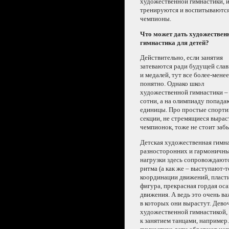
художественной гимнастики, 
тренируются
и воспитываютс
чемпионы.
Что может дать художествен
гимнастика для детей?
Действительно, если занятия
затеваются ради будущей сла
и медалей,
тут все
более-менее
понятно. Однако школ
художественной гимнастики –
сотни, а
на олимпиаду
попада
единицы.
Про простые
спорти
секции,
не стремящиеся
вырас
чемпионок, тоже
не стоит
забы
Детская художественная гимн
разносторонних
и гармоничн
нагрузки здесь сопровождаютс
ритма
(а как же
– выступают-то
координации движений, пласт
фигура, прекрасная гордая оса
движения.
А ведь
это очень в
в которых
они вырастут. Дево
художественной гимнастикой, 
к занятием
танцами, например