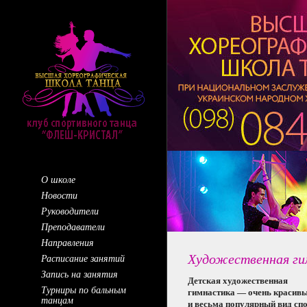
О школе
Новости
Руководители
Преподаватели
Направления
Художественная ги
Расписание занятий
Запись на занятия
Детская художественная
Турниры по бальным
гимнастика —
очень красив
танцам
и весьма
популярный вид спо