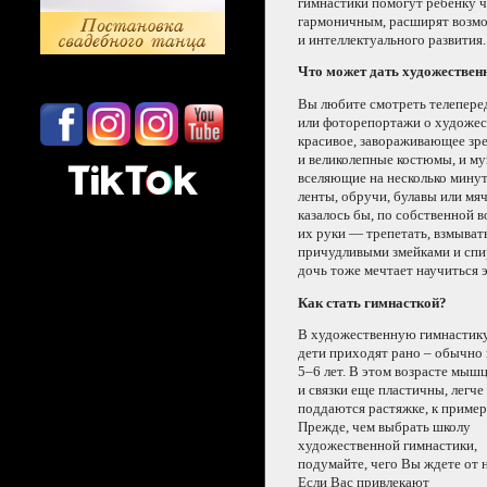
гимнастики помогут ребенку ч
гармоничным, расширят возм
и интеллектуального
развития.
Что может дать художествен
Вы любите смотреть телепер
или фоторепортажи
о художе
красивое, завораживающее зр
и великолепные
костюмы,
и му
вселяющие
на несколько
минут
ленты, обручи, булавы или мя
казалось бы,
по собственной в
их руки —
трепетать, взмывать
причудливыми змейками
и спи
дочь тоже мечтает
научиться 
Как стать гимнасткой?
В художественную гимнастик
дети приходят рано – обычно 
5–6 лет.
В этом
возрасте мыш
и связки
еще пластичны, легче
поддаются растяжке,
к пример
Прежде, чем выбрать школу
художественной гимнастики,
подумайте, чего Вы ждете
от 
Если Вас
привлекают