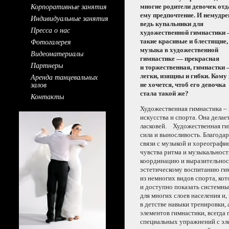
Корпоративные занятия
многие родители девочек от
ему предпочтение.
И немудре
Индивидуальные занятия
ведь купальники для
Пресса о нас
художественной
гимнастики
Фотогалерея
такие красивые
и блестящие,
музыка
в художественной
Видеоматериалы
гимнастике —
прекрасная
Партнеры
и торжественная,
гимнастки
Аренда танцевальных
легки, изящны
и гибки.
Кому 
залов
не хочется,
чтоб его девочка
стала
такой же?
Контакты
Художественная гимнастика –
искусства
и спорта.
Она делае
ласковей. Художественная ги
сила
и выносливость.
Благодар
связи
с музыкой
и хореографие
чувства ритма
и музыкальност
координацию
и выразительнос
эстетическому воспитанию г
из немногих
видов спорта, кот
и доступно
показать системн
для многих слоев населения и
в детстве
навыки тренировки,
элементов гимнастики, всегда
специальных упражнений
с э