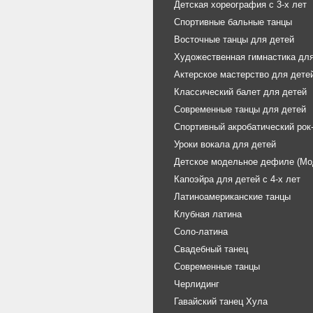
Детская хореография с 3-х лет
Спортивные бальные танцы
Восточные танцы для детей
Художественная гимнастика для
Актерское мастерство для дете
Классический балет для детей
Современные танцы для детей
Спортивный акробатический рок
Уроки вокала для детей
Детское модельное дефиле (Мо
Капоэйра для детей с 4-х лет
Латиноамериканские танцы
Клубная латина
Соло-латина
Свадебный танец
Современные танцы
Черлидинг
Гавайский танец Хула