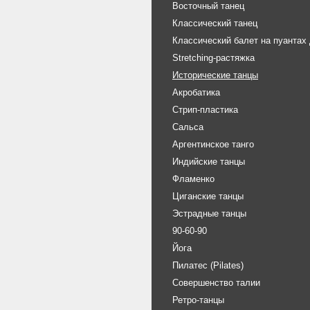
Восточный танец
Классический танец
Классический балет на пуантах
Stretching-растяжка
Исторические танцы
Акробатика
Стрип-пластика
Сальса
Аргентинское танго
Индийские танцы
Фламенко
Циганские танцы
Эстрадные танцы
90-60-90
Йога
Пилатес (Pilates)
Совершенство талии
Ретро-танцы