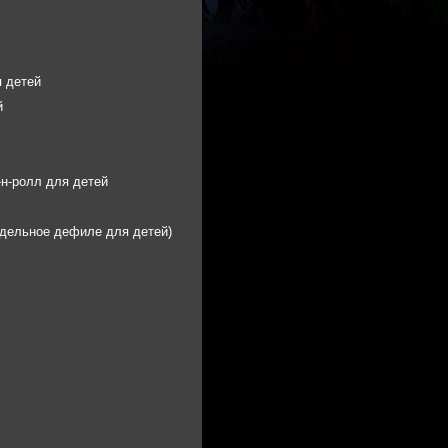
 детей
й
-н-ролл для детей
дельное дефиле для детей)