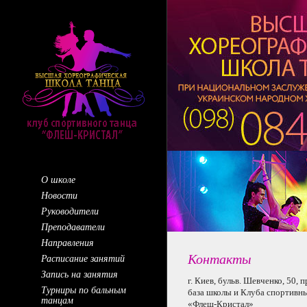
О школе
Новости
Руководители
Преподаватели
Направления
Контакты
Расписание занятий
Запись на занятия
г. Киев,
бульв. Шевченко, 50, 
Турниры по бальным
база школы
и Клуба
спортивны
танцам
«Флеш-Кристал»