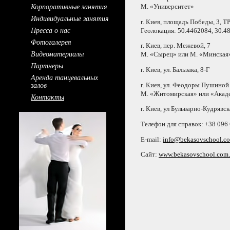
Корпоративные занятия
М. «Университет»
Индивидуальные занятия
г. Киев,
площадь Победы, 3, Т
Пресса о нас
Геолокация: 50.4462084, 30.4
Фотогалерея
г. Киев,
пер. Межевой,
7
Видеоматериалы
М. «Сырец» или М. «Минская
Партнеры
г. Киев,
ул. Бальзака,
8-Г
Аренда танцевальных
залов
г. Киев,
ул. Феодоры
Пушиной
М. «Житомирская» или «Акад
Контакты
г. Киев,
ул Бульварно-Кудрявск
Телефон для справок:
+38 096
E-mail:
info@bekasovschool.c
Сайт:
www.bekasovschool.com