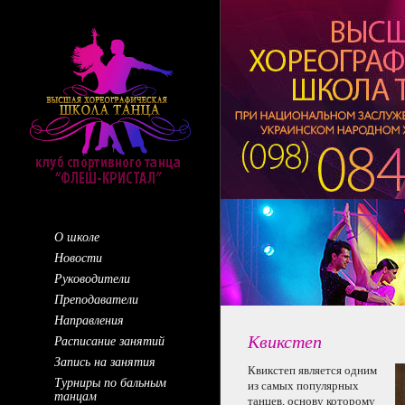
О школе
Новости
Руководители
Преподаватели
Направления
Квикстеп
Расписание занятий
Запись на занятия
Квикстеп является одним
Турниры по бальным
из самых
популярных
танцам
танцев, основу которому