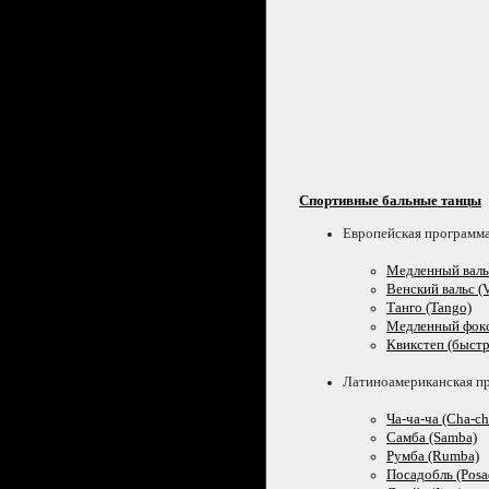
Спортивные бальные танцы
Европейская программ
Медленный вальс
Венский вальс (V
Танго (Tango)
Медленный фокст
Квикстеп (быстр
Латиноамериканская п
Ча-ча-ча
(Cha-ch
Самба (Samba)
Румба (Rumba)
Посадобль (Posa