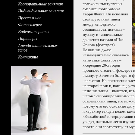
Корпоративные занятия
положили выступления
американского комика
Индивидуальные занятия
Гарри Фокса.
Он исполнял
Пресса о нас
свой шуточный танец
Фотогалерея
между неподвижно
стоящими статистками –
Видеоматериалы
музыку
и танцевальные
Партнеры
движения назвали «Шаг
Аренда танцевальных
Фокса» (фокстрот).
залов
Появление джаза
незамедлительно сказалось
Контакты
на музыке
фокстрота –
к середине
20-х годов
прошлого столетия фокстрот 
в минуту.
Затем
из быстрого
фо
чарльстон.
Но постепенно
эле
на второй
план и, наконец, ус
название танца – квикстеп, к
шагов
с синкопированными
пр
современный танец, его можно
потому что его основные фиг
и характер
танца
в целом,
каже
к беззаботной
интерпретации е
увидят, насколько легко изучи
просто они соответствуют му