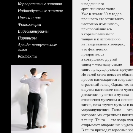
Корпоративные занятия
и подлинного
аргентинского танго.
Индивидуальные занятия
Уже в начале
30-х годов
Пресса о нас
прошлого столетия танго
Фотогалерея
настолько изменилось,
приспосабливаяcь
Видеоматериалы
к соревнованиям
по
Партнеры
танцам и
к исполнению
Аренда танцевальных
на танцевальных
вечерах,
залов
что фактически
превратилось
Контакты
в совершенно
другой
танец – жесткому стилю
танго присущи резкие, преуве
Но такой
стиль вовсе
не обяза
просто наслаждаться совреме
страстный танец. Однако те, к
ощутил настоящее
танго-чувс
движение, чувство
и музыка
— 
отношения мужчины
и женщи
жизнь, пока звучит музыка
и п
мироощущение». Танго — это
которого
мы стремимся
понять
в танце.
Танго — это когда м
открывают очарование
и удов
В танго
приходят взрослые зре