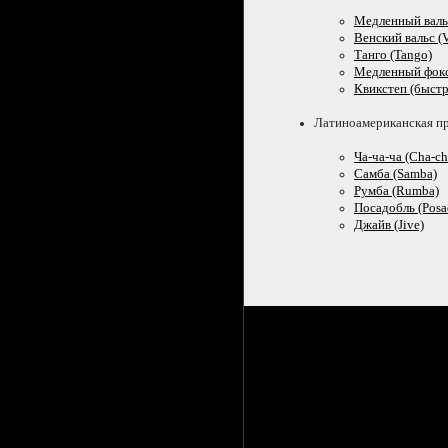
Медленный вальс
Венский вальс (V
Танго (Tango)
Медленный фокст
Квикстеп (быстр
Латиноамериканская п
Ча-ча-ча
(Cha-ch
Самба (Samba)
Румба (Rumba)
Посадобль (Posa
Джайв (Jive)