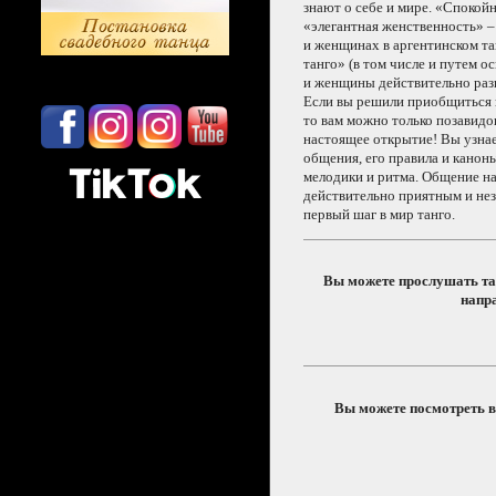
знают
о себе
и мире.
«Спокойн
«элегантная женственность» –
и женщинах
в аргентинском
та
танго»
(в том
числе
и путем
ос
и женщины
действительно ра
Если вы решили
приобщиться
то вам можно только позавидо
настоящее открытие!
Вы узна
общения, его правила
и каноны
мелодики
и ритма.
Общение
на
действительно приятным
и не
первый шаг
в мир танго.
Вы можете прослушать т
напр
Вы можете посмотреть в