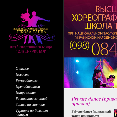
О школе
Новости
Руководители
Преподаватели
Направления
Private dance (при
Расписание занятий
приват)
Запись на занятия
Турниры по бальным
Private
dance
(приватный
танцам
танец или приват)
—