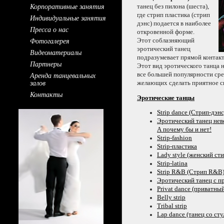
Корпоративные занятия
танец без пилона (шеста),
где стрип пластика (стрип
Индивидуальные занятия
дэнс) подается
в наиболее
Пресса о нас
откровенной форме.
Фотогалерея
Этот соблазняющий
эротический танец
Видеоматериалы
подразумевает прямой контак
Партнеры
Этот вид
эротического танца
Аренда танцевальных
все большей популярности ср
залов
желающих сделать приятное с
Контакты
Эротические танцы
Strip dance
(Стрип-дэнс
Эротический танец не
А почему бы
и нет!
Strip-fashion
Strip-пластика
Lady style (женский сти
Strip-latina
Strip R&B (Стрип R&B
Эротический танец
с п
Privat dance (приватны
Belly strip
Tribal strip
Lap dance (танец
со сту