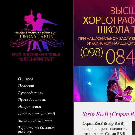
О школе
Новости
Руководители
Преподаватели
Направления
Strip R&B (Стрип 
Расписание занятий
Запись на занятия
Стрип R&B (Strip R&B)
-
Турниры по бальным
очередная разновидность
танцам
стрип-денса.
Стрип R&B