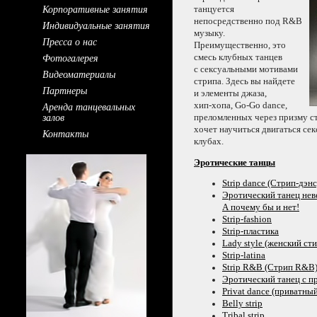
Корпоративные занятия
танцуется
непосредственно под R&B
Индивидуальные занятия
музыку.
Пресса о нас
Преимущественно, это
Фотогалерея
смесь клубных танцев
с сексуальными
мотивами
Видеоматериалы
стрипа. Здесь
вы найдете
Партнеры
и элементы
джаза,
Аренда танцевальных
хип-хопа,
Go-Go
dance,
залов
преломленных через призму
с
хочет научиться двигаться се
Контакты
клубах.
Эротические танцы
Strip dance
(Стрип-дэнс
Эротический танец не
А почему бы
и нет!
Strip-fashion
Strip-пластика
Lady style (женский сти
Strip-latina
Strip R&B (Стрип R&B
Эротический танец
с п
Privat dance (приватны
Belly strip
Tribal strip