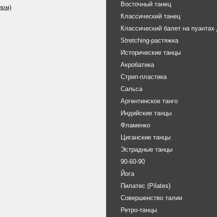
Восточный танец
лом)
Классический танец
Классический балет на пуантах
Stretching-растяжка
Исторические танцы
Акробатика
Стрип-пластика
Сальса
Аргентинское танго
Индийские танцы
Фламенко
Циганские танцы
Эстрадные танцы
90-60-90
Йога
Пилатес (Pilates)
Совершенство талии
Ретро-танцы