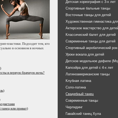
Детская хореография с 3-х лет
Спортивные бальные танцы
Восточные танцы для детей
Художественная гимнастика для
Актерское мастерство для дете
Классический балет для детей
Современные танцы для детей
трип-пластики.
Подходит тем, кто
Спортивный акробатический рок
ксуально
в основном
в ночных
Уроки вокала для детей
Детское модельное дефиле (Мо
Капоэйра для детей с 4-х лет
)
весты
в первую
брачную ночь?
Латиноамериканские танцы
Клубная латина
Соло-латина
ль)
Свадебный танец
)
Современные танцы
редметами
Черлидинг
й танец или приват)
Гавайский танец Хула