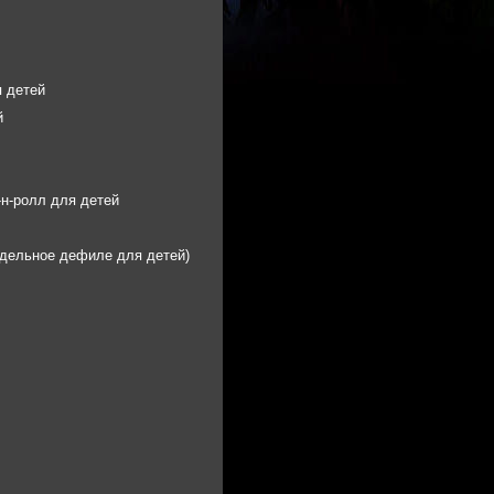
 детей
й
-н-ролл для детей
дельное дефиле для детей)