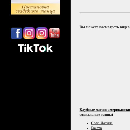
Вы можете посмотреть видео
Клубные латиноамерикански
социальные танцы)
Соло-Латина
Бачата