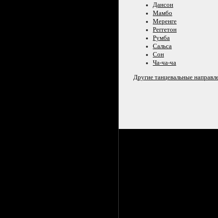
Дансон
Мамбо
Меренге
Реггетон
Румба
Сальса
Сон
Ча-ча-ча
Другие танцевальные направл