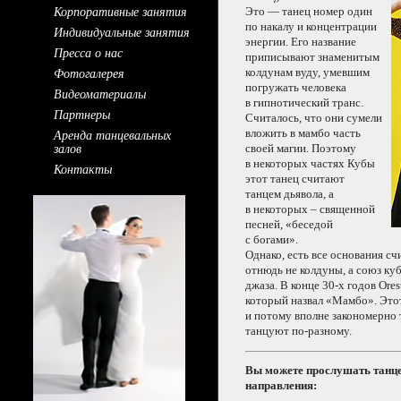
Корпоративные занятия
Это —
танец номер один
по накалу
и концентрации
Индивидуальные занятия
энергии.
Его название
Пресса о нас
приписывают знаменитым
Фотогалерея
колдунам вуду, умевшим
погружать человека
Видеоматериалы
в гипнотический
транс.
Партнеры
Считалось, что они сумели
Аренда танцевальных
вложить
в мамбо
часть
залов
своей магии. Поэтому
в некоторых
частях Кубы
Контакты
этот танец считают
танцем дьявола, а
в некоторых
– священной
песней, «беседой
с богами».
Однако, есть все основания сч
отнюдь
не колдуны,
а союз
куб
джаза.
В конце
30-х годов Ores
который назвал «Мамбо».
Это
и потому
вполне
закономерно 
танцуют
по-разному.
Вы можете прослушать танц
направления: