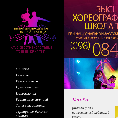
О школе
Новости
Руководители
Преподаватели
Направления
Мамбо
Расписание занятий
Запись на занятия
(Mambo (исп.) –
Турниры по бальным
национальный кубинский
танцам
танец).