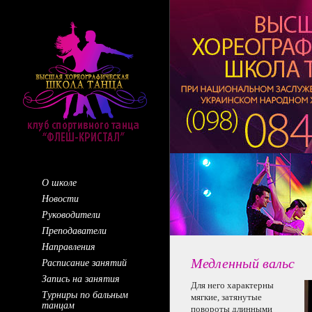
О школе
Новости
Руководители
Преподаватели
Направления
Медленный вальс
Расписание занятий
Запись на занятия
Для него характерны
Турниры по бальным
мягкие, затянутые
танцам
повороты длинными