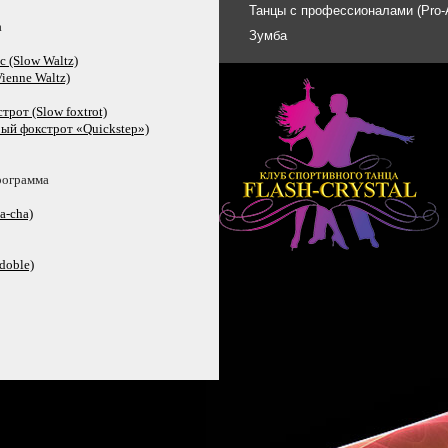
Танцы с профессионалами (Pro
а
Зумба
 (Slow Waltz)
ienne Waltz)
рот (Slow foxtrot)
ый фокстрот «Quickstep»)
рограмма
a-cha)
doble)