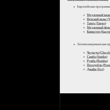
Европейская программ
Медленный вальс
Венский вальс (V
Танго (Tango)
Медленный фокст
Квикстеп (быстр
Латиноамериканская п
Ча-ча-ча
(Cha-ch
Самба (Samba)
Румба (Rumba)
Посадобль (Posa
Джайв (Jive)