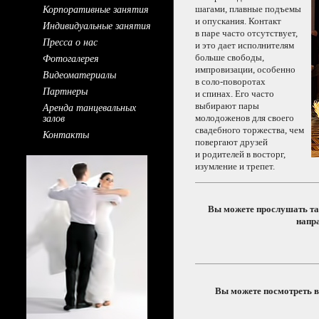
Корпоративные занятия
шагами, плавные подъемы
и опускания.
Контакт
Индивидуальные занятия
в паре
часто отсутствует,
Пресса о нас
и это
дает исполнителям
Фотогалерея
больше свободы,
импровизации, особенно
Видеоматериалы
в соло-поворотах
Партнеры
и спинах.
Его часто
Аренда танцевальных
выбирают пары
залов
молодоженов для своего
свадебного торжества, чем
Контакты
повергают друзей
и родителей
в восторг,
изумление
и трепет.
Вы можете прослушать т
напр
Вы можете посмотреть в