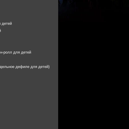
 детей
й
-н-ролл для детей
дельное дефиле для детей)