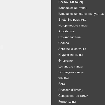
Восточный танец
Классический танец
Классический балет на пуантах
Stretching-растяжка
Исторические танцы
Акробатика
Стрип-пластика
Сальса
Аргентинское танго
Индийские танцы
Фламенко
Циганские танцы
Эстрадные танцы
90-60-90
Йога
Пилатес (Pilates)
Совершенство талии
Ретро-танцы