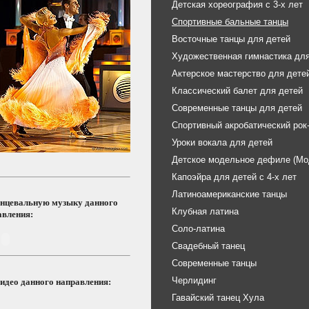
Детская хореография с 3-х лет
Спортивные бальные танцы
Восточные танцы для детей
Художественная гимнастика для
Актерское мастерство для дете
Классический балет для детей
Современные танцы для детей
Спортивный акробатический рок
Уроки вокала для детей
Детское модельное дефиле (Мо
Капоэйра для детей с 4-х лет
Латиноамериканские танцы
анцевальную музыку данного
Клубная латина
авления:
Соло-латина
Свадебный танец
Современные танцы
Черлидинг
идео данного направления:
Гавайский танец Хула