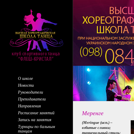
О школе
Новости
Руководители
Преподаватели
Направления
Меренге
Расписание занятий
Запись на занятия
(
Meringue
(исп.) –
Турниры по бальным
взбитые сливки;
танцам
танцевальный стиль;