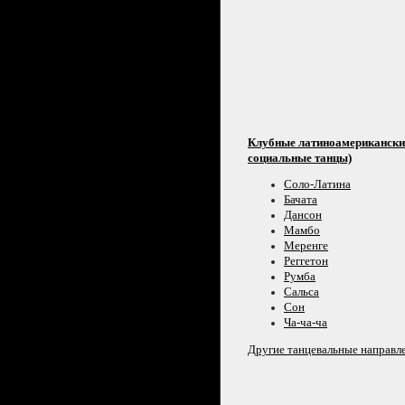
Клубные латиноамерикански
социальные танцы)
Соло-Латина
Бачата
Дансон
Мамбо
Меренге
Реггетон
Румба
Сальса
Сон
Ча-ча-ча
Другие танцевальные направл