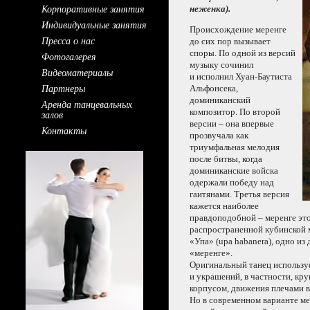
Корпоративные занятия
неженка).
Индивидуальные занятия
Происхождение меренге
Пресса о нас
до сих
пор вызывает
споры.
По одной
из версий
Фотогалерея
музыку сочинил
Видеоматериалы
и исполнил
Хуан-Баутиста
Партнеры
Альфонсека,
доминиканский
Аренда танцевальных
композитор.
По второй
залов
версии – она впервые
Контакты
прозвучала как
триумфальная мелодия
после битвы, когда
доминиканские войска
одержали победу над
гаитянами. Третья версия
кажется наиболее
правдоподобной – меренге эт
распространенной кубинской
«Упа» (upa habanera), одно
из
«меренге».
Оригинальный танец использу
и украшений,
в частности,
кру
корпусом, движения плечами
Но в современном
варианте ме