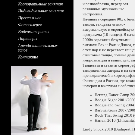
Корпоративные занятия
и разнообразно,
передавая
различные музыкальные
Индивидуальные занятия
настроения.
Пресса о нас
Начинал
в середине
90х
с бал
Фотогалерея
танцев, танцевал латино-
американскую
и европейскую
Видеоматериалы
программы (10 танцев).
В нача
Партнеры
2000х заразился безумными
Аренда танцевальных
ритмами
Рок-н-Рола
и Джаза,
т
залов
с тех
пор и
не перестает
танце
свинговые танцы, полные драй
Контакты
импровизации
и взаимодейств
Танцевать
и ставить
хореогра
танцевальных лагерях и
на се
преподавателей
и хореографо
Финляндии
и России,
где такж
номеров
и выступал
с собств
Herrang Dance Camp
20
Boogie Night 2001/2003
Boogie and Swing
2004 
BarSwinGona 2007/2009 
Rock That Swing
2010 (
Harlem
2010 (Lithuania,
Lindy Shock
2010 (Budapest,
H