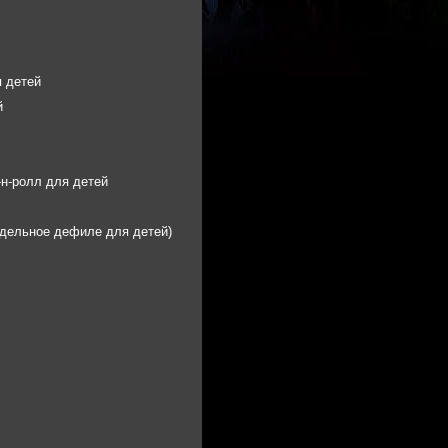
 детей
й
-н-ролл для детей
дельное дефиле для детей)