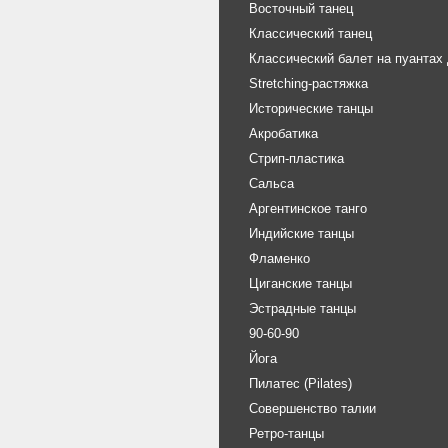
Восточный танец
Классический танец
Классический балет на пуантах
Stretching-растяжка
Исторические танцы
Акробатика
Стрип-пластика
Сальса
Аргентинское танго
Индийские танцы
Фламенко
Циганские танцы
Эстрадные танцы
90-60-90
Йога
Пилатес (Pilates)
Совершенство талии
Ретро-танцы