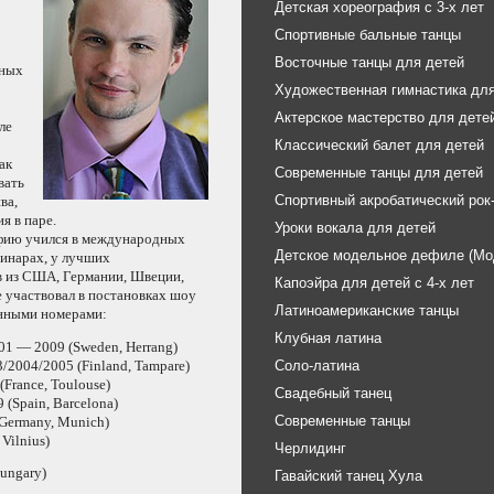
Детская хореография с 3-х лет
Спортивные бальные танцы
Восточные танцы для детей
ьных
Художественная гимнастика для
Актерское мастерство для дете
ле
Классический балет для детей
ак
Современные танцы для детей
вать
Спортивный акробатический рок
ва,
ия
в паре.
Уроки вокала для детей
фию учился
в международных
Детское модельное дефиле (Мо
минарах,
у лучших
в
из США,
Германии, Швеции,
Капоэйра для детей с 4-х лет
е участвовал
в постановках
шоу
Латиноамериканские танцы
енными
номерами:
Клубная латина
01 —
2009 (Sweden,
Herrang)
Соло-латина
/2004/2005 (Finland, Tampare)
(France,
Toulouse)
Свадебный танец
(Spain, Barcelona)
Современные танцы
Germany,
Munich)
Vilnius)
Черлидинг
ungary)
Гавайский танец Хула