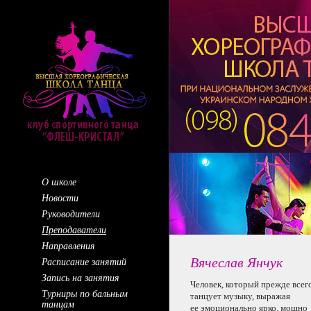
О школе
Новости
Руководители
Преподаватели
Направления
Вячеслав Янчук
Расписание занятий
Запись на занятия
Человек, который прежде всег
Турниры по бальным
танцует музыку, выражая
танцам
ее эмоционально
ярко, мощно