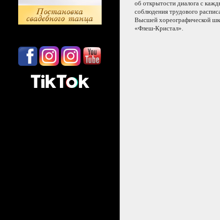
об открытости
диалога
с каж
соблюдения трудового распи
Высшей хореографической ш
«Флеш-Кристал».